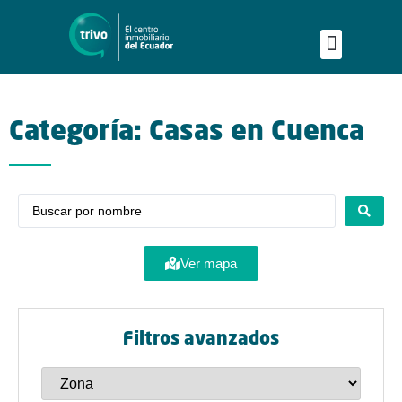
Publica tu proyecto
Buscar en Mapa
Asesoría Person
Categoría: Casas en Cuenca
Ver mapa
Filtros avanzados