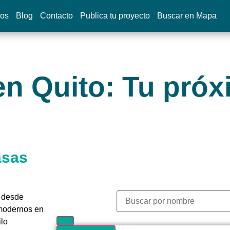
dos
Blog
Contacto
Publica tu proyecto
Buscar en Mapa
en Quito: Tu pró
asas
a desde
 modernos en
ilo