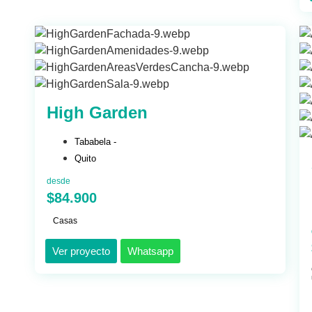
High Garden
Tababela -
Quito
desde
$84.900
Casas
Ver proyecto
Whatsapp