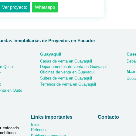
Ver proyecto
Whatsapp
edas Inmobiliarias de Proyectos en Ecuador
Guayaquil
Cue
Casas de venta en Guayaquil
Depa
n Quito
Departamentos de venta en Guayaquil
Man
o
Oficinas de venta en Guayaquil
Suites de venta en Guayaquil
Depa
o
Terrenos de venta en Guayaquil
nta en Quito
Links importantes
Contacto
Inicio
r enfocado
Referidos
biliarios.
Publica un proyecto