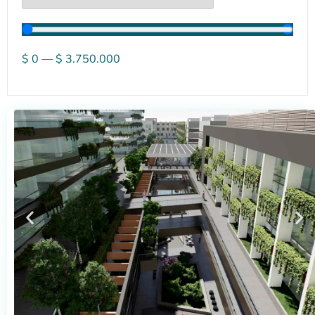
$
0
—
$
3.750.000