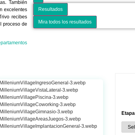
ias. También
Resultados
n excelentes
rivo recibes
Mira todos los resultados
l proceso de
epartamentos
Etapa