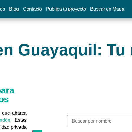
dos
Blog
Contacto
Publica tu proyecto
Buscar en Mapa
en Guayaquil: Tu
para
os
l que abarca
ndón
. Estas
idad privada