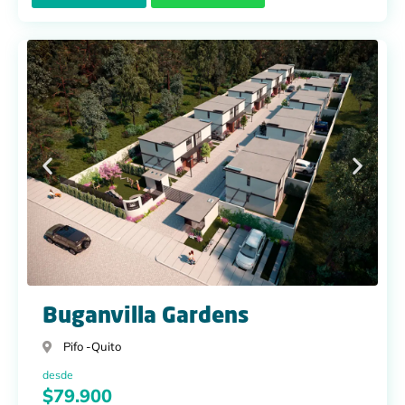
Buganvilla Gardens
Pifo -
Quito
desde
$79.900