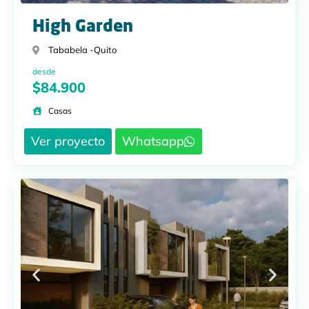
High Garden
Tababela -
Quito
desde
$84.900
Casas
Ver proyecto
Whatsapp