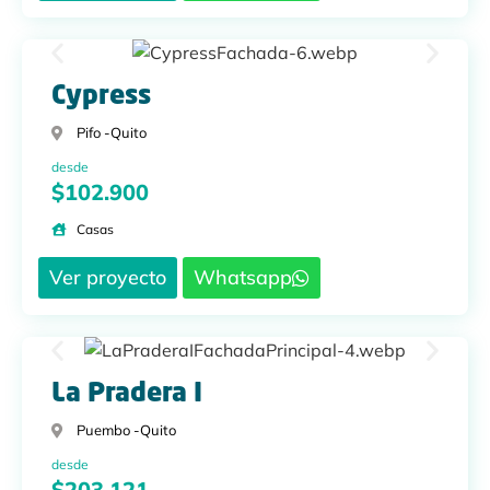
Cypress
Pifo -
Quito
desde
$102.900
Casas
Ver proyecto
Whatsapp
La Pradera I
Puembo -
Quito
desde
$203.121