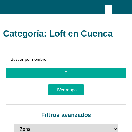
Publica tu proyecto
Buscar en Mapa
Asesoría Person
Categoría: Loft en Cuenca
Ver mapa
Filtros avanzados