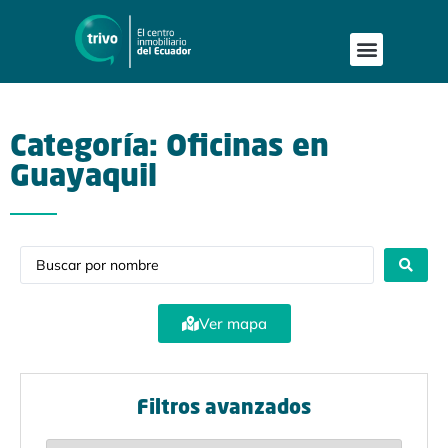
Publica tu proyecto
Buscar en Mapa
Asesoría Person
Categoría: Oficinas en
Guayaquil
Ver mapa
Filtros avanzados