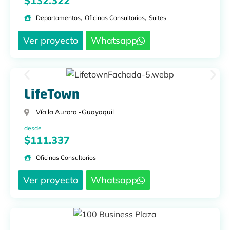
$132.322
,
,
Departamentos
Oficinas Consultorios
Suites
Ver proyecto
Whatsapp
LifeTown
Vía la Aurora -
Guayaquil
desde
$111.337
Oficinas Consultorios
Ver proyecto
Whatsapp