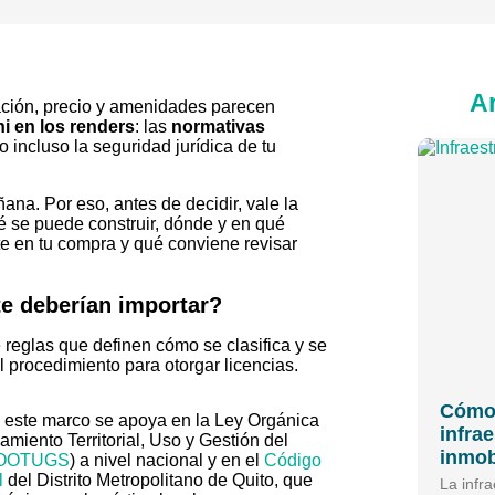
Ar
ación, precio y amenidades parecen
i en los renders
: las
normativas
o incluso la seguridad jurídica de tu
na. Por eso, antes de decidir, vale la
é se puede construir, dónde y en qué
e en tu compra y qué conviene revisar
!
te deberían importar?
 reglas que definen cómo se clasifica y se
l procedimiento para otorgar licencias.
Cómo 
, este marco se apoya en la Ley Orgánica
infrae
miento Territorial, Uso y Gestión del
inmob
OOTUGS
) a nivel nacional y en el
Código
l
del Distrito Metropolitano de Quito, que
La infr