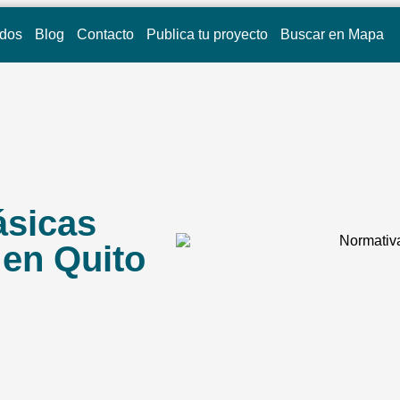
idos
Blog
Contacto
Publica tu proyecto
Buscar en Mapa
ásicas
 en Quito