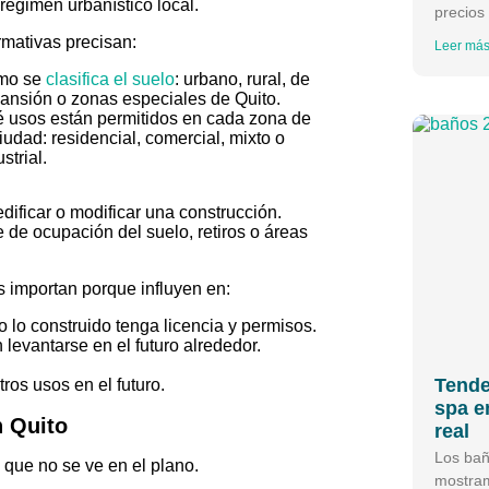
 régimen urbanístico local.
precios
rmativas precisan:
Leer más
mo se
clasifica el suelo
: urbano, rural, de
ansión o zonas especiales de Quito.
 usos están permitidos en cada zona de
ciudad: residencial, comercial, mixto o
strial.
dificar o modificar una construcción.
 de ocupación del suelo, retiros o áreas
 importan porque influyen en:
o lo construido tenga licencia y permisos.
levantarse en el futuro alrededor.
Tende
ros usos en el futuro.
spa e
n Quito
real
Los bañ
 que no se ve en el plano.
mostram