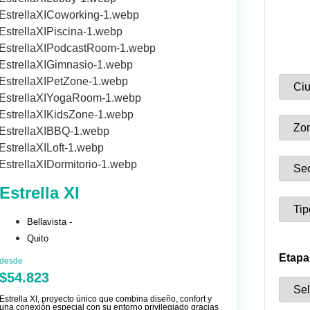
Estrella XI
Bellavista -
Quito
Etapa
desde
$54.823
Estrella XI, proyecto único que combina diseño, confort y
una conexión especial con su entorno privilegiado gracias