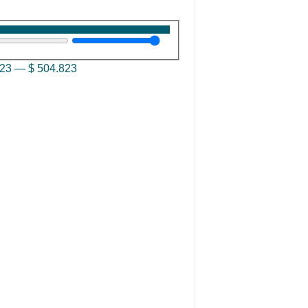
823
—
$
504.823