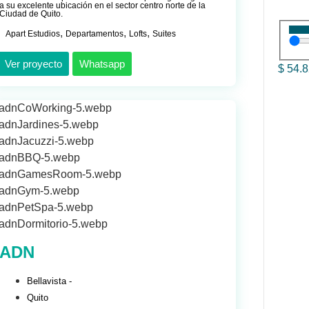
a su excelente ubicación en el sector centro norte de la
Ciudad de Quito.
,
,
,
Apart Estudios
Departamentos
Lofts
Suites
Ver proyecto
Whatsapp
$
54.
ADN
Bellavista -
Quito