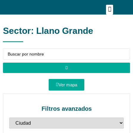
Publica tu proyecto
Buscar en Mapa
Asesoría Person
Sector: Llano Grande
Ver mapa
Filtros avanzados