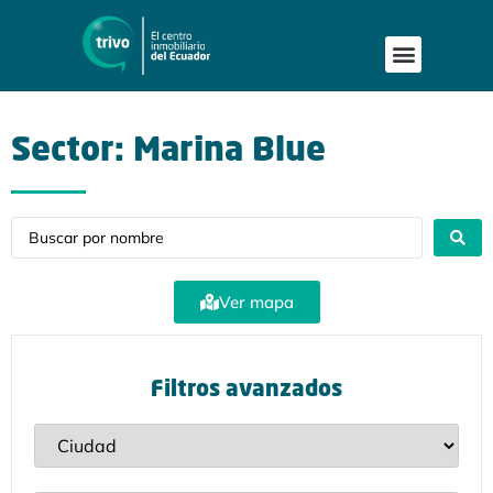
Publica tu proyecto
Buscar en Mapa
Asesoría Person
Sector: Marina Blue
Ver mapa
Filtros avanzados