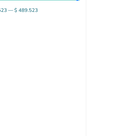
523
—
$
489.523