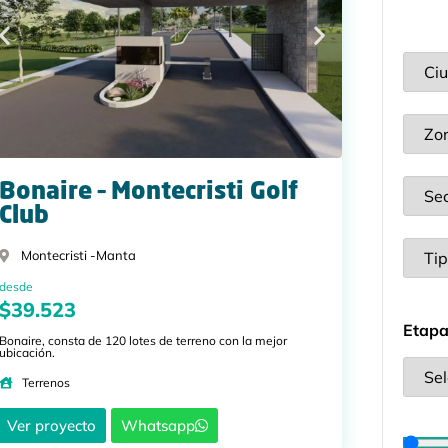
Bonaire – Montecristi Golf
Club
Montecristi -
Manta
desde
$39.523
Etapa
Bonaire, consta de 120 lotes de terreno con la mejor
ubicación.
Terrenos
Ver proyecto
Whatsapp