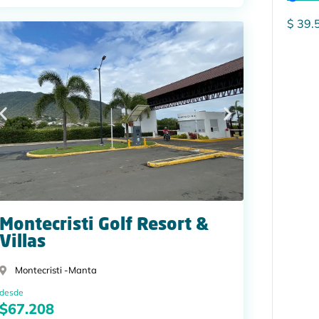
$
39.
Montecristi Golf Resort &
Villas
Montecristi -
Manta
desde
$67.208