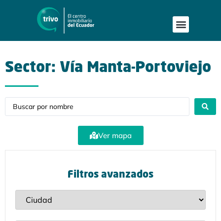
Publica tu proyecto
Buscar en Mapa
Asesoría Person
Sector: Vía Manta-Portoviejo
Ver mapa
Filtros avanzados