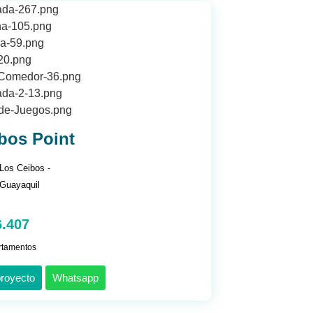
bos Point
Los Ceibos -
Guayaquil
6.407
rtamentos
proyecto
Whatsapp