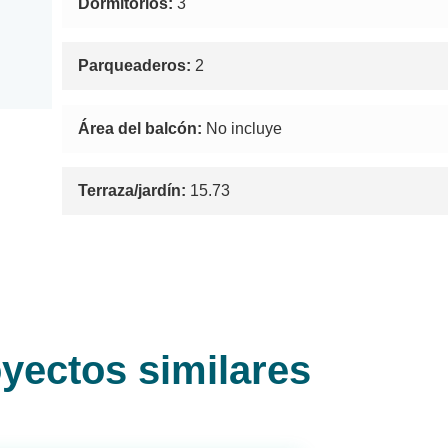
Dormitorios:
3
Parqueaderos:
2
Área del balcón:
No incluye
Terraza/jardín:
15.73
yectos similares