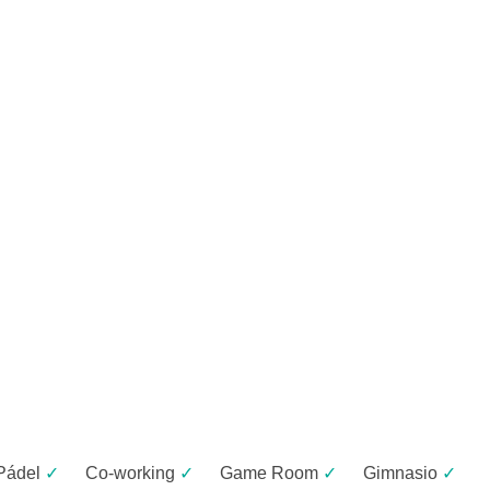
Pádel
✓
Co-working
✓
Game Room
✓
Gimnasio
✓