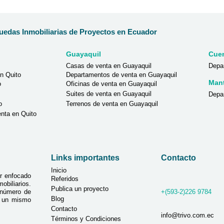
edas Inmobiliarias de Proyectos en Ecuador
Guayaquil
Cue
Casas de venta en Guayaquil
Depa
n Quito
Departamentos de venta en Guayaquil
Man
o
Oficinas de venta en Guayaquil
Suites de venta en Guayaquil
Depa
o
Terrenos de venta en Guayaquil
nta en Quito
Links importantes
Contacto
Inicio
r enfocado
Referidos
biliarios.
Publica un proyecto
 número de
+(593-2)226 9784
Blog
n un mismo
Contacto
info@trivo.com.ec
Términos y Condiciones