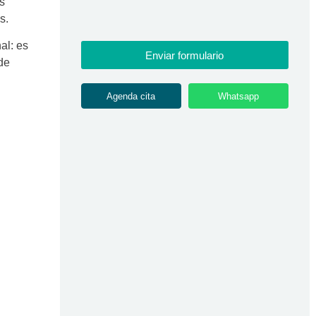
es
s.
al: es
Enviar formulario
de
Agenda cita
Whatsapp