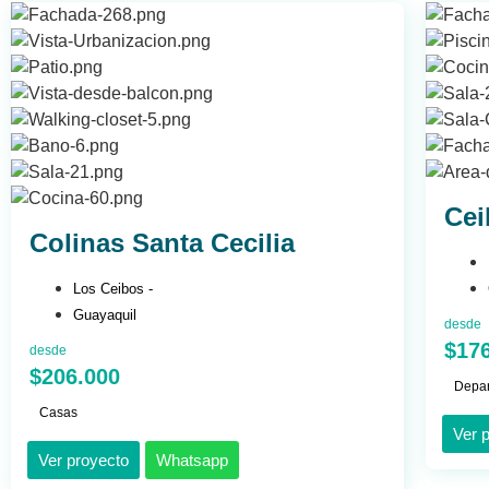
Cei
Colinas Santa Cecilia
Los Ceibos -
Guayaquil
desde
$17
desde
$206.000
Depa
Casas
Ver 
Ver proyecto
Whatsapp