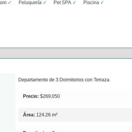
oom
✓
Peluquería
✓
Pet SPA
✓
Piscina
✓
Departamento de 3 Dormitorios con Terraza
Precio:
$269.050
Área:
124.26 m²