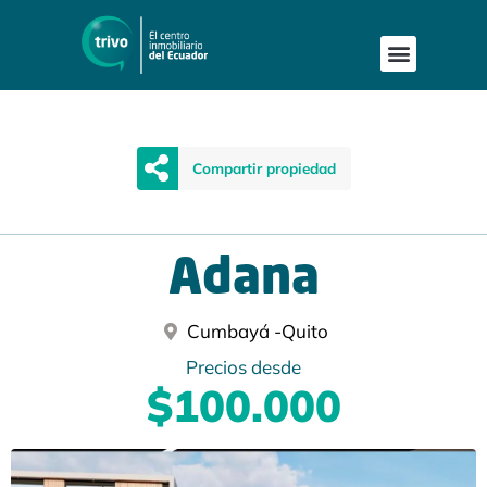
Publica tu proyecto
Buscar en Mapa
Asesoría Person
Compartir propiedad
Adana
Cumbayá -
Quito
Precios desde
$100.000