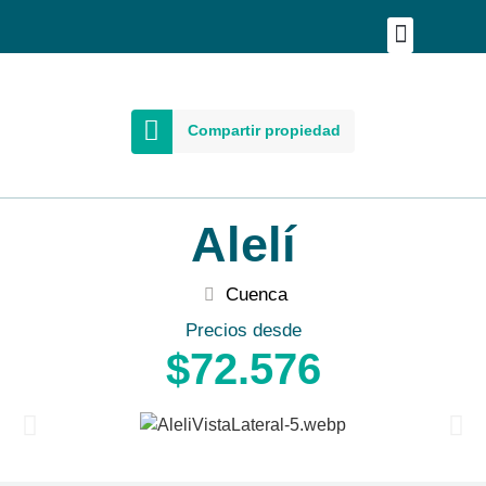
Publica tu proyecto
Buscar en Mapa
Asesoría Person
Compartir propiedad
Alelí
Cuenca
Precios desde
$72.576