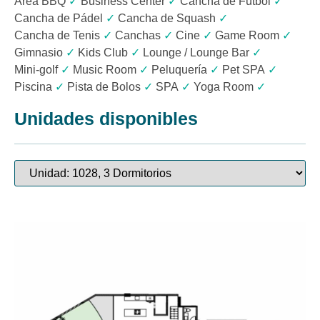
Area BBQ
✓
Business Center
✓
Cancha de Fútbol
✓
Cancha de Pádel
✓
Cancha de Squash
✓
Cancha de Tenis
✓
Canchas
✓
Cine
✓
Game Room
✓
Gimnasio
✓
Kids Club
✓
Lounge / Lounge Bar
✓
Mini-golf
✓
Music Room
✓
Peluquería
✓
Pet SPA
✓
Piscina
✓
Pista de Bolos
✓
SPA
✓
Yoga Room
✓
Unidades disponibles