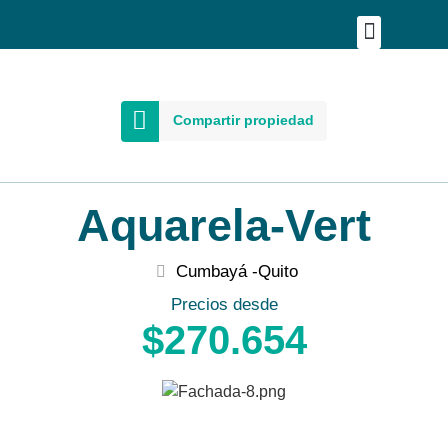
Publica tu proyecto
Buscar en Mapa
Asesoría Person
Compartir propiedad
Aquarela-Vert
Cumbayá -
Quito
Precios desde
$270.654