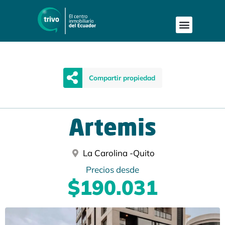
Publica tu proyecto
Buscar en Mapa
Asesoría Person
Compartir propiedad
Artemis
La Carolina -
Quito
Precios desde
$190.031