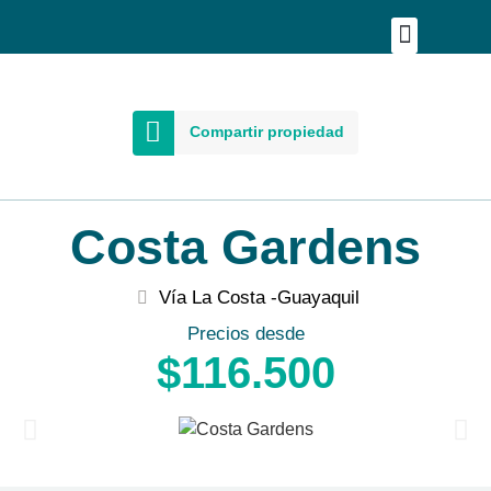
Publica tu proyecto
Buscar en Mapa
Asesoría Person
Compartir propiedad
Costa Gardens
Vía La Costa -
Guayaquil
Precios desde
$116.500