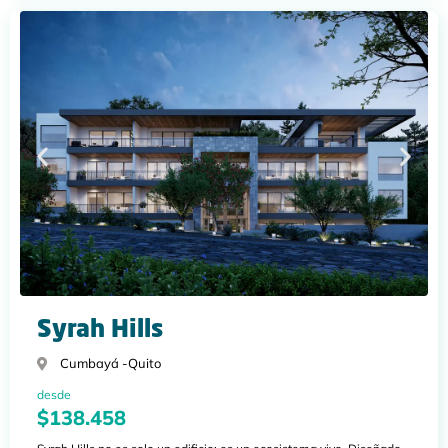
Syrah Hills
Cumbayá -
Quito
desde
$138.458