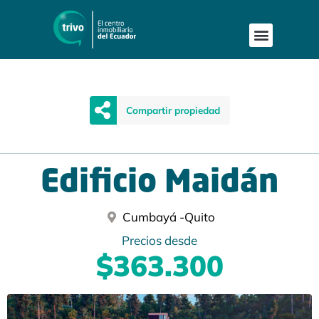
Publica tu proyecto
Buscar en Mapa
Asesoría Person
Compartir propiedad
Edificio Maidán
Cumbayá -
Quito
Precios desde
$363.300