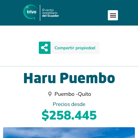
Publica tu proyecto
Buscar en Mapa
Asesoría Person
Compartir propiedad
Haru Puembo
Puembo -
Quito
Precios desde
$258.445