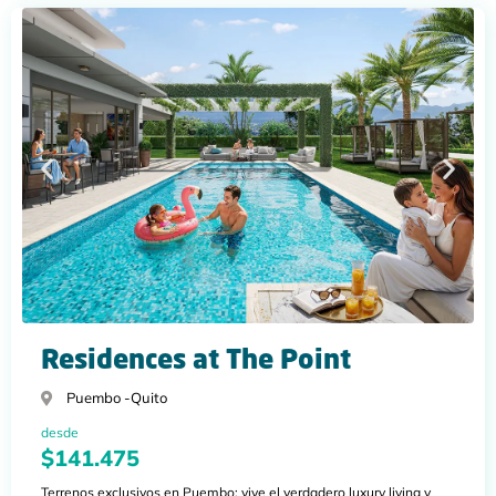
Residences at The Point
Puembo -
Quito
desde
$141.475
Terrenos exclusivos en Puembo: vive el verdadero luxury living y