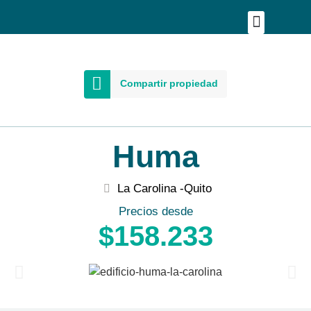
Publica tu proyecto
Buscar en Mapa
Asesoría Person
Compartir propiedad
Huma
La Carolina -
Quito
Precios desde
$158.233