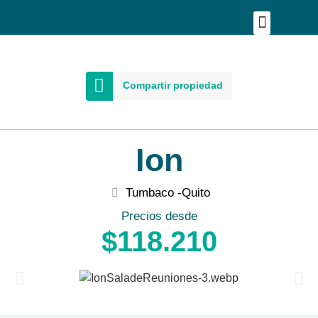
Publica tu proyecto
Buscar en Mapa
Asesoría Person
Compartir propiedad
Ion
Tumbaco -
Quito
Precios desde
$118.210