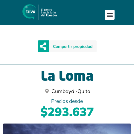
Publica tu proyecto
Buscar en Mapa
Asesoría Person
Compartir propiedad
La Loma
Cumbayá -
Quito
Precios desde
$293.637