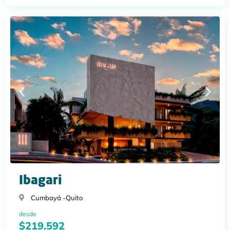
Ibagari
Cumbayá -
Quito
desde
$219.592