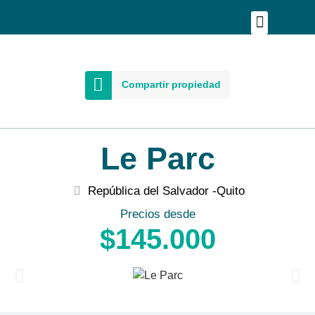
Publica tu proyecto
Buscar en Mapa
Asesoría Person
Compartir propiedad
Le Parc
República del Salvador -
Quito
Precios desde
$145.000