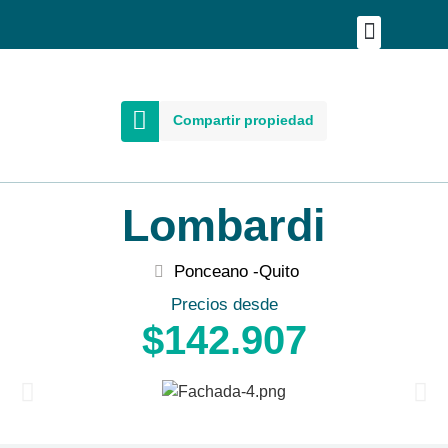
Publica tu proyecto
Buscar en Mapa
Asesoría Person
Compartir propiedad
Lombardi
Ponceano -
Quito
Precios desde
$142.907