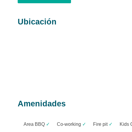
Ubicación
Amenidades
Area BBQ
✓
Co-working
✓
Fire pit
✓
Kids 