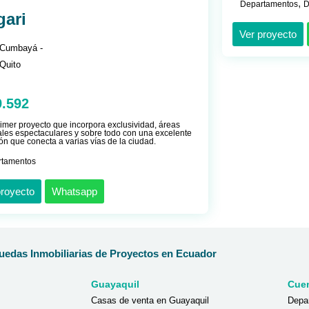
,
Departamentos
D
gari
Ver proyecto
Cumbayá -
Quito
9.592
rimer proyecto que incorpora exclusividad, áreas
es espectaculares y sobre todo con una excelente
ón que conecta a varias vías de la ciudad.
rtamentos
proyecto
Whatsapp
edas Inmobiliarias de Proyectos en Ecuador
Guayaquil
Cue
Casas de venta en Guayaquil
Depa