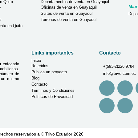
n Quito
Departamentos de venta en Guayaquil
Man
o
Oficinas de venta en Guayaquil
Suites de venta en Guayaquil
Depa
o
Terrenos de venta en Guayaquil
nta en Quito
Links importantes
Contacto
Inicio
r enfocado
Referidos
+(593-2)226 9784
biliarios.
Publica un proyecto
info@trivo.com.ec
 número de
Blog
n un mismo
Contacto
Términos y Condiciones
Políticas de Privacidad
rechos reservados a © Trivo Ecuador 2026
Desarrollado por Agencia de Marke