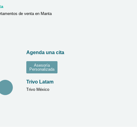
ta
rtamentos de venta en Manta
Agenda una cita
Asesoría
Personalizada
Trivo Latam
Trivo México
ting Digital Serendipia