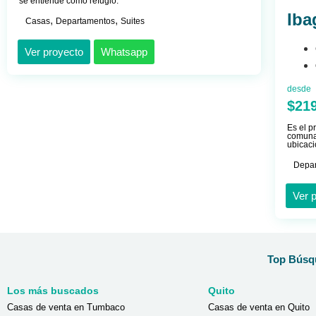
se entiende como refugio.
Iba
,
,
Casas
Departamentos
Suites
Ver proyecto
Whatsapp
desde
$21
Es el p
comunal
ubicaci
Depa
Ver 
Top Búsqu
Los más buscados
Quito
Casas de venta en Tumbaco
Casas de venta en Quito