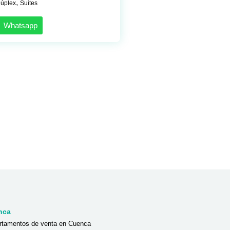
,
úplex
Suites
Whatsapp
nca
rtamentos de venta en Cuenca