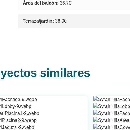
Área del balcón:
36.70
Terraza/jardín:
38.90
yectos similares