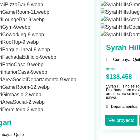
Syrah Hil
Cumbayá -
Qui
desde
$138.458
Syrah Hills no es so
Diseñado para maxim
arquitectura se int
nativa.
,
Departamentos
Ver proyecto
gari
mbayá -
Quito