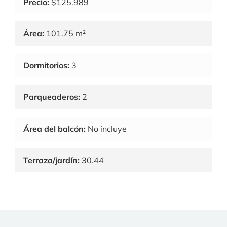
Precio:
$125.989
Área:
101.75 m²
Dormitorios:
3
Parqueaderos:
2
Área del balcón:
No incluye
Terraza/jardín:
30.44