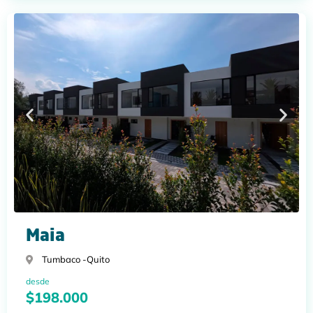
Maia
Tumbaco -
Quito
desde
$198.000