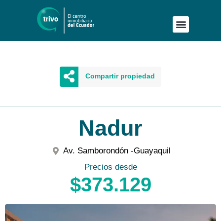
Publica tu proyecto
Buscar en Mapa
Asesoría Persona
Compartir propiedad
Nadur
Av. Samborondón -
Guayaquil
Precios desde
$373.129