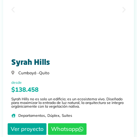
Syrah Hills
Cumbayá -
Quito
desde
$138.458
Syrah Hills no es solo un edificio; es un ecosistema vivo. Diseñado
para maximizar la entrada de luz natural, la arquitectura se integra
orgánicamente con la vegetación nativa.
,
,
Departamentos
Dúplex
Suites
Ver proyecto
Whatsapp