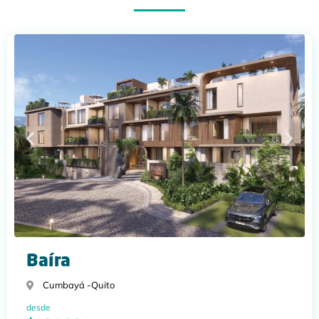
Baíra
Cumbayá -
Quito
desde