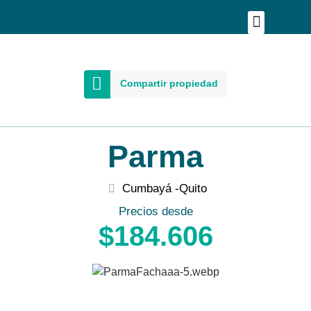
Publica tu proyecto
Buscar en Mapa
Asesoría Person
Compartir propiedad
Parma
Cumbayá -
Quito
Precios desde
$184.606