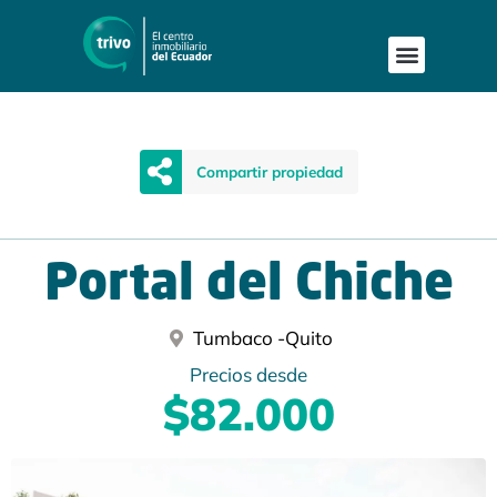
Publica tu proyecto
Buscar en Mapa
Asesoría Person
Compartir propiedad
Portal del Chiche
Tumbaco -
Quito
Precios desde
$82.000