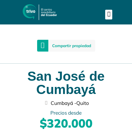
Publica tu proyecto
Buscar en Mapa
Asesoría Perso
Compartir propiedad
San José de
Cumbayá
Cumbayá -
Quito
Precios desde
$320.000