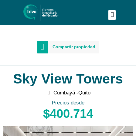
Publica tu proyecto
Buscar en Mapa
Asesoría Person
Compartir propiedad
Sky View Towers
Cumbayá -
Quito
Precios desde
$400.714