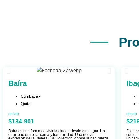
Pro
Baíra
Iba
Cumbayá -
Quito
desde
desde
$134.901
$21
Baíra es una forma de vivir la ciudad desde otro lugar. Un
Es el p
equilibrio entre cercanía y tranquilidad. Una nueva
comunal
expresión de la Riviera Life Collection, donde la naturaleza
ubicaci