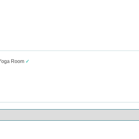
Yoga Room
✓