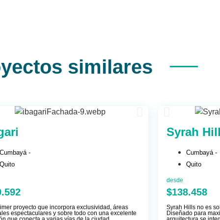
yectos similares
gari
Syrah Hil
Cumbayá -
Cumbayá -
Quito
Quito
desde
9.592
$138.458
rimer proyecto que incorpora exclusividad, áreas
Syrah Hills no es so
es espectaculares y sobre todo con una excelente
Diseñado para maxim
ón que conecta a varias vías de la ciudad.
arquitectura se int