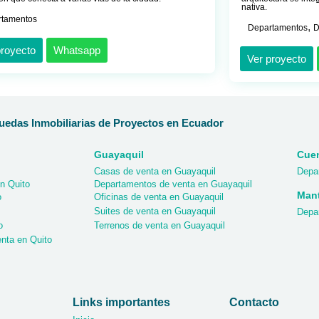
nativa.
rtamentos
,
Departamentos
D
proyecto
Whatsapp
Ver proyecto
edas Inmobiliarias de Proyectos en Ecuador
Guayaquil
Cue
Casas de venta en Guayaquil
Depa
n Quito
Departamentos de venta en Guayaquil
Man
o
Oficinas de venta en Guayaquil
Suites de venta en Guayaquil
Depa
o
Terrenos de venta en Guayaquil
nta en Quito
Links importantes
Contacto