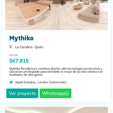
Mythiko
La Carolina -
Quito
desde
$67.815
Mythiko Residences combina diseño, alta tecnología constructiva y
ubicación privilegiada para brindarte lo mejor de la vida urbana con
acabados de alta gama.
,
Apart Estudios
Locales Comerciales
Ver proyecto
Whatsapp