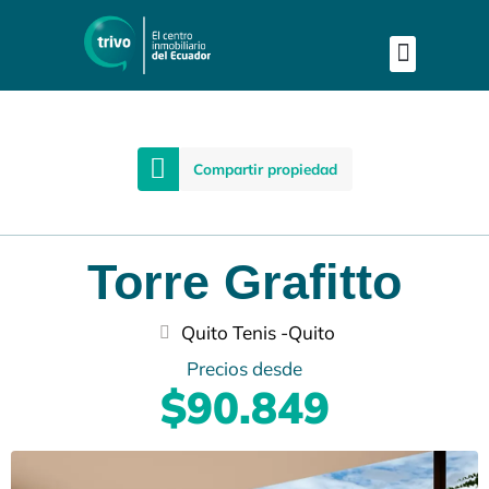
Publica tu proyecto
Buscar en Mapa
Asesoría Perso
Compartir propiedad
Torre Grafitto
Quito Tenis -
Quito
Precios desde
$90.849