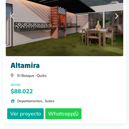
Altamira
El Bosque -
Quito
desde
$88.022
,
Departamentos
Suites
Ver proyecto
Whatsapp