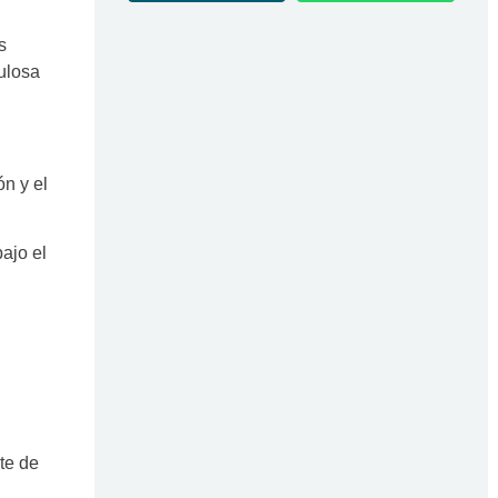
s
ulosa
ón y el
ajo el
te de