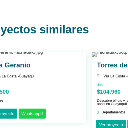
yectos similares
la Geranio
Torres de
 La Costa -
Guayaquil
Vía La Costa -
desde
.500
$104.960
Descubre el lujo y l
as
oasis en Guayaquil.
,
Departamentos
proyecto
Whatsapp
Ver proyecto