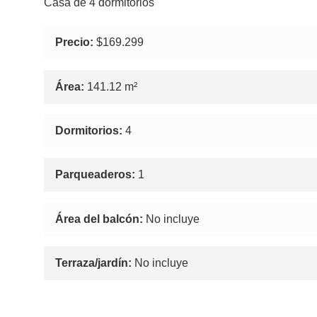
Casa de 4 dormitorios
Precio:
$169.299
Área:
141.12 m²
Dormitorios:
4
Parqueaderos:
1
Área del balcón:
No incluye
Terraza/jardín:
No incluye