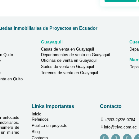
edas Inmobiliarias de Proyectos en Ecuador
Guayaquil
Cue
Casas de venta en Guayaquil
Depa
n Quito
Departamentos de venta en Guayaquil
Man
o
Oficinas de venta en Guayaquil
Suites de venta en Guayaquil
Depa
o
Terrenos de venta en Guayaquil
nta en Quito
Links importantes
Contacto
Inicio
r enfocado
Referidos
+(593-2)226 9784
biliarios.
Publica un proyecto
info@trivo.com.ec
 número de
Blog
n un mismo
Contacto