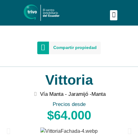
Publica tu proyecto
Buscar en Mapa
Asesoría Person
Compartir propiedad
Vittoria
Vía Manta - Jaramijó -
Manta
Precios desde
$64.000