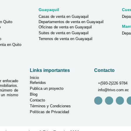
Guayaquil
Cue
Casas de venta en Guayaquil
Depa
n Quito
Departamentos de venta en Guayaquil
Man
o
Oficinas de venta en Guayaquil
Suites de venta en Guayaquil
Depa
o
Terrenos de venta en Guayaquil
nta en Quito
Links importantes
Contacto
Inicio
r enfocado
Referidos
+(593-2)226 9784
biliarios.
Publica un proyecto
info@trivo.com.ec
 número de
Blog
n un mismo
Contacto
Términos y Condiciones
Políticas de Privacidad