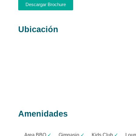
Descargar Brochure
Ubicación
Amenidades
Area BBQ
✓
Gimnasio
✓
Kids Club
✓
Loun