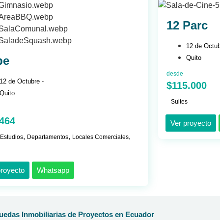
12 Parc
12 de Octub
be
Quito
desde
12 de Octubre -
$115.000
Quito
Suites
.464
Ver proyecto
,
,
,
 Estudios
Departamentos
Locales Comerciales
proyecto
Whatsapp
edas Inmobiliarias de Proyectos en Ecuador