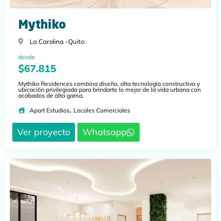
Mythiko
La Carolina -
Quito
desde
$67.815
Mythiko Residences combina diseño, alta tecnología constructiva y
ubicación privilegiada para brindarte lo mejor de la vida urbana con
acabados de alta gama.
,
Apart Estudios
Locales Comerciales
Ver proyecto
Whatsapp