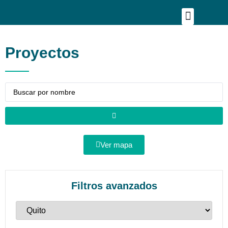
Publica tu proyecto
Buscar en Mapa
Asesoría Person
Proyectos
Ver mapa
Filtros avanzados