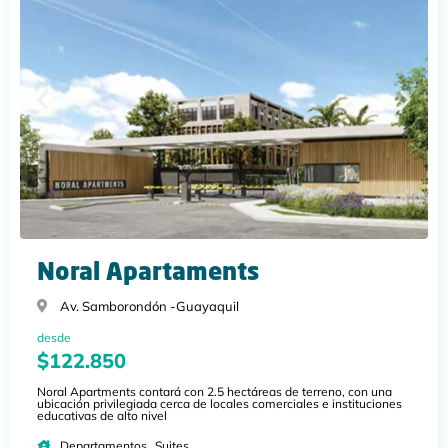
Noral Apartaments
Av. Samborondón -
Guayaquil
desde
$122.850
Noral Apartments contará con 2.5 hectáreas de terreno, con una
ubicación privilegiada cerca de locales comerciales e instituciones
educativas de alto nivel
,
Departamentos
Suites