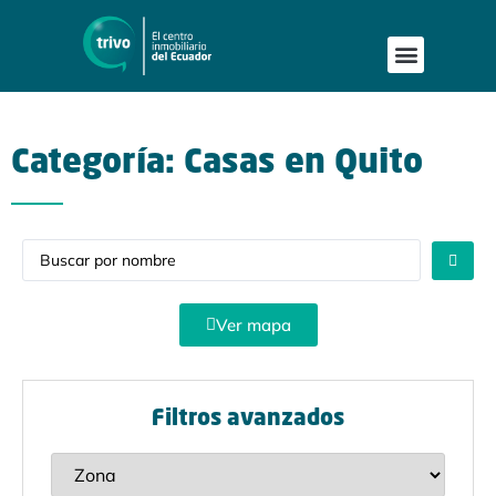
Publica tu proyecto
Buscar en Mapa
Asesoría Person
Categoría: Casas en Quito
Ver mapa
Filtros avanzados