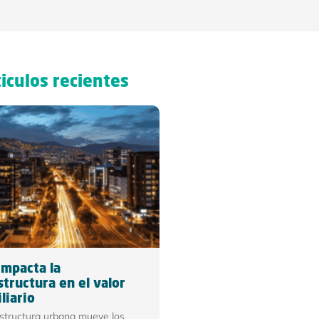
iculos recientes
mpacta la
structura en el valor
liario
estructura urbana mueve los