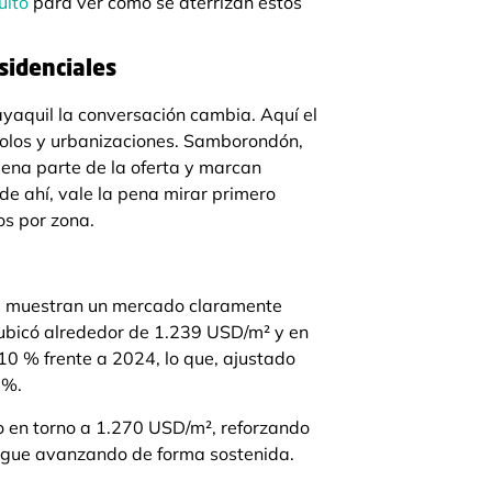
uito
para ver cómo se aterrizan estos
sidenciales
ayaquil la conversación cambia. Aquí el
polos y urbanizaciones. Samborondón,
uena parte de la oferta y marcan
 de ahí, vale la pena mirar primero
os por zona.
a
muestran un mercado claramente
 ubicó alrededor de 1.239 USD/m² y en
10 % frente a 2024, lo que, ajustado
 %.
io en torno a 1.270 USD/m², reforzando
sigue avanzando de forma sostenida.