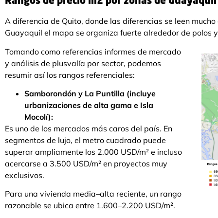
Rangos de precio m2 por zonas de Guayaquil
A diferencia de Quito, donde las diferencias se leen mucho e
Guayaquil el mapa se organiza fuerte alrededor de polos y
Tomando como referencias informes de mercado
y análisis de plusvalía por sector, podemos
resumir así los rangos referenciales:
Samborondón y La Puntilla (incluye
urbanizaciones de alta gama e Isla
Mocolí):
Es uno de los mercados más caros del país. En
segmentos de lujo, el metro cuadrado puede
superar ampliamente los 2.000 USD/m² e incluso
acercarse a 3.500 USD/m² en proyectos muy
exclusivos.
Para una vivienda media–alta reciente, un rango
razonable se ubica entre 1.600–2.200 USD/m².