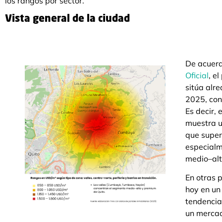
los rangos por sector.
Vista general de la ciudad
De acuerd
Oficial
, e
sitúa alr
2025, con
Es decir, 
muestra u
que super
especialm
medio–alt
En otras 
hoy en un
tendencia
un merca