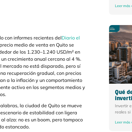
Leer más 
o con informes recientes del
Diario el
l precio medio de venta en Quito se
ededor de los 1.230–1.240 USD/m² en
 un crecimiento anual cercano al 4 %.
el mercado no está disparado, pero sí
na recuperación gradual, con precios
an a la inflación y un comportamiento
ente activo en los segmentos medios y
Qué de
os.
invert
palabras, la ciudad de Quito se mueve
Invertir 
reales si
 escenario de estabilidad con ligera
 al alza: no es un boom, pero tampoco
Leer más 
do estancado.