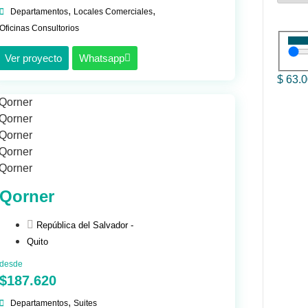
,
,
Departamentos
Locales Comerciales
Oficinas Consultorios
Ver proyecto
Whatsapp
$
63.
Qorner
República del Salvador -
Quito
desde
$187.620
,
Departamentos
Suites