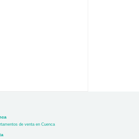
nca
rtamentos de venta en Cuenca
ta